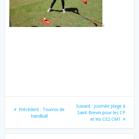
x
Navigation
Article
Suivant :
Journée plage à
Article
Précédent :
Tournoi de
de
suivant
Saint Brevin pour les CP
précédent
handball
:
et les CE2 CM1
:
l’article