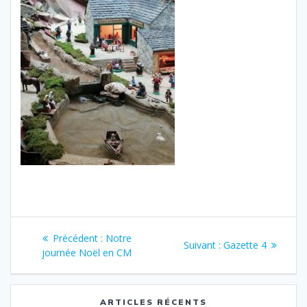
Navigation
Article
Précédent :
Notre
Article
Suivant :
Gazette 4
de
précédent
journée Noël en CM
suivant
:
:
l’article
ARTICLES RÉCENTS