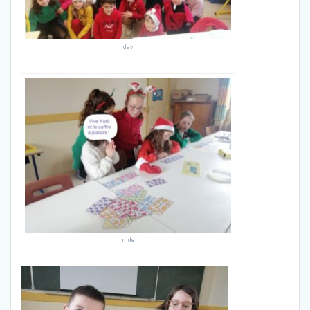
dav
mde