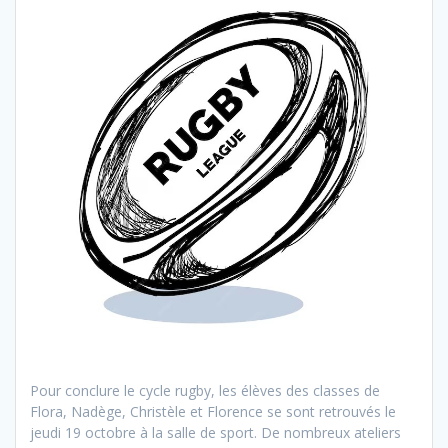
Pour conclure le cycle rugby, les élèves des classes de
Flora, Nadège, Christèle et Florence se sont retrouvés le
jeudi 19 octobre à la salle de sport. De nombreux ateliers