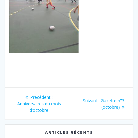
Navigation
Article
Précédent :
Article
Suivant :
Gazette n°3
de
précédent
Anniversaires du mois
suivant
(octobre)
:
d’octobre
:
l’article
ARTICLES RÉCENTS