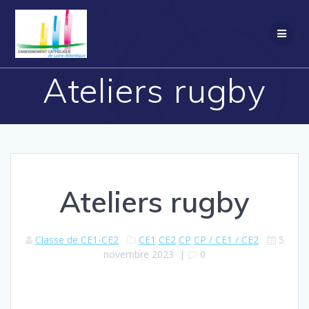
Passer
au
contenu
Ateliers rugby
Ateliers rugby
Classe de CE1-CE2
CE1
CE2
CP
CP / CE1 / CE2
5
novembre 2023
|
0