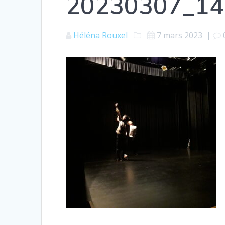
20230307_14
Héléna Rouxel
7 mars 2023
|