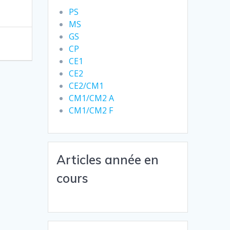
PS
MS
GS
CP
CE1
CE2
CE2/CM1
CM1/CM2 A
CM1/CM2 F
Articles année en
cours