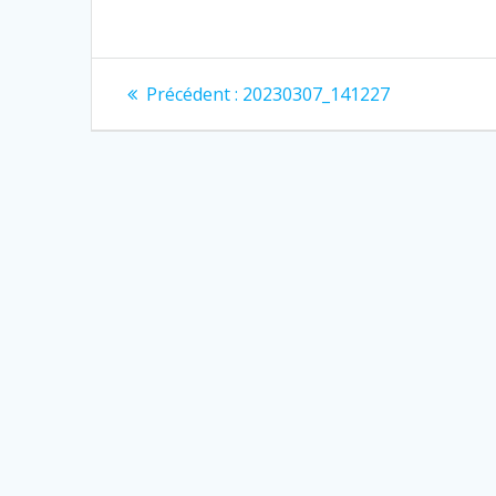
Navigation
Article
Précédent :
20230307_141227
précédent
de
:
l’article